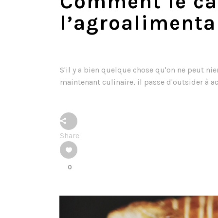
Comment le ca
l’agroalimenta
S'il y a bien quelque chose qu'on ne peut ni
maintenant culinaire, il passe d'outsider à a
Share
0