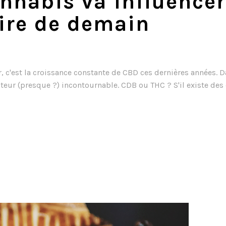
nnabis va influencer
ire de demain
er, c'est la croissance constante de CBD ces dernières années.
cteur (presque ?) incontournable. CDB ou THC ? S'il existe des 