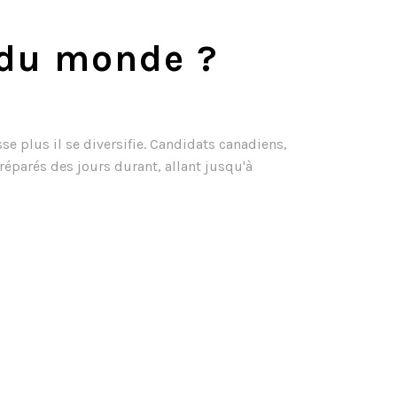
 du monde ?
e plus il se diversifie. Candidats canadiens,
réparés des jours durant, allant jusqu'à