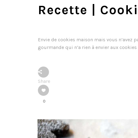
Recette | Cook
Envie de cookies maison mais vous n’avez pa
gourmande qui n’a rien à envier aux cookies t
Share
0