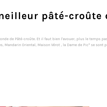
eilleur pâté-croûte
 de Pâté-croûte. Et il faut bien l'avouer, plus le temps pass
s, Mandarin Oriental, Maison Vérot , la Dame de Pic* se sont p