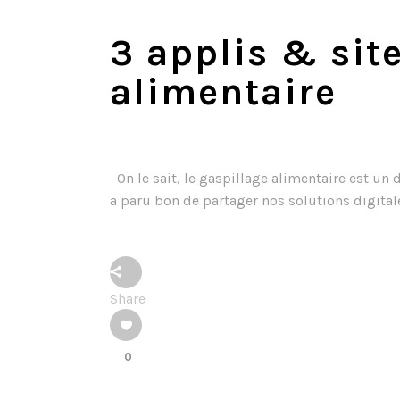
3 applis & site
alimentaire
On le sait, le gaspillage alimentaire est un d
a paru bon de partager nos solutions digitales
Share
0